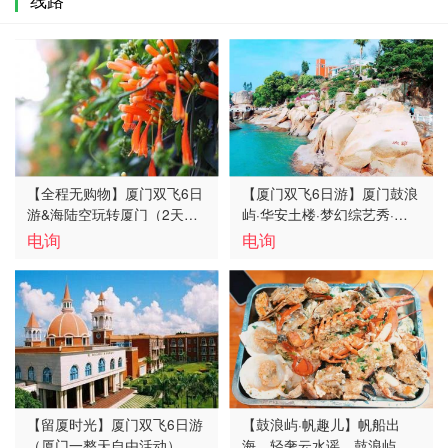
【全程无购物】厦门双飞6日
【厦门双飞6日游】厦门鼓浪
游&海陆空玩转厦门（2天跟
屿·华安土楼·梦幻综艺秀·泉
团2天自由活动）
州开元寺双飞6日游【特价
电询
电询
团】
【留厦时光】厦门双飞6日游
【鼓浪屿·帆趣儿】帆船出
（厦门一整天自由活动）
海、轻奢云水谣、鼓浪屿沙