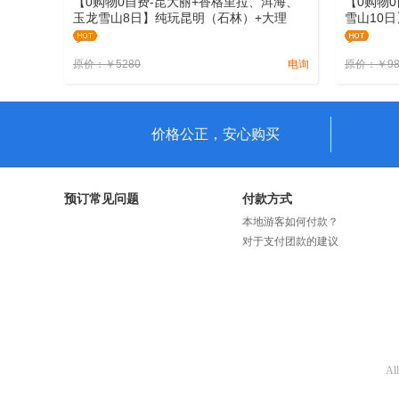
【0购物0自费-昆大丽+香格里拉、洱海、
【0购物
玉龙雪山8日】纯玩昆明（石林）+大理
雪山10
（洱海大游船）+丽江（牦牛坪索道）+香
10日纯玩
格里拉2飞八日纯玩游
原价：
￥
5280
电询
原价：
￥
9
价格公正，安心购买
预订常见问题
付款方式
本地游客如何付款？
对于支付团款的建议
Al