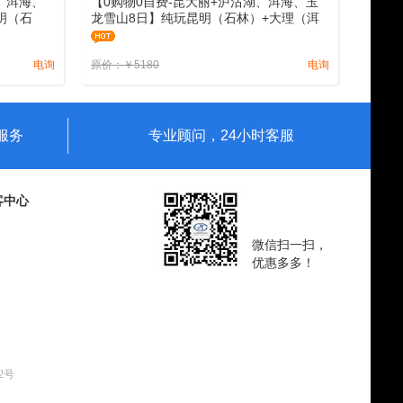
、洱海、
【0购物0自费-昆大丽+泸沽湖、洱海、玉
明（石
龙雪山8日】纯玩昆明（石林）+大理（洱
（牦牛坪
海大游船）+丽江（牦牛坪索道）+泸沽湖
玩游
八日纯玩游
电询
原价：
￥
5180
电询
服务
专业顾问，24小时客服
客中心
微信扫一扫，
优惠多多！
62号