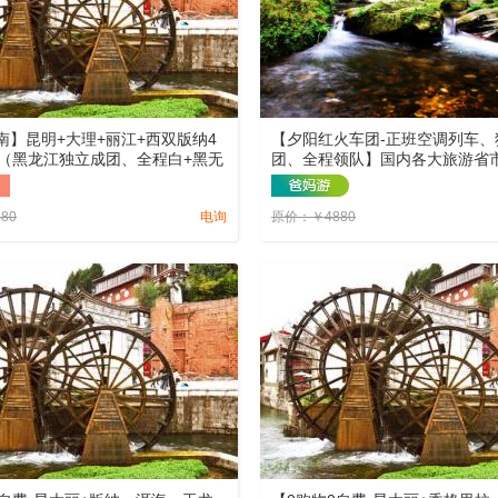
南】昆明+大理+丽江+西双版纳4
【夕阳红火车团-正班空调列车、
游（黑龙江独立成团、全程白+黑无
团、全程领队】国内各大旅游省市
，违约赔付2000元）
多天均有。请点击查看详情
580
电询
原价：
￥
4880