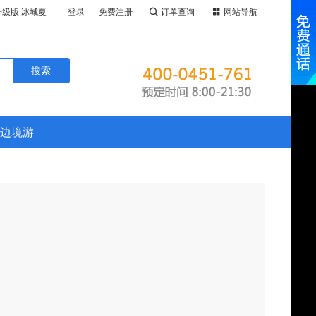
升级版 冰城夏
登录
免费注册
订单查询
网站导航
原、大兴安
全新升级版 黑
春民族乡、纵
、鸭绿江游
升级版 黑吉
、火山遗迹五
鹿苑、CLU
鸭绿江游船、
小兴安岭畅游
高山堰塞湖-
、CLUBME
边境游
、呼伦贝尔
堰塞湖-镜泊
村、十八站鄂
伦贝尔大草
俄罗斯边境黑
十八站鄂伦春
岭溪水公园、
斯边境黑河、
水公园、玩遍