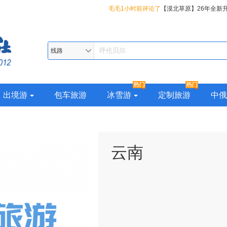
毛毛1小时前评论了
【漠北草原】26年全新
都哈尔滨、丹顶鹤故乡-扎龙、呼伦贝尔大草
知足常乐1小时前评论了
【东方颂歌】26年
岭最北漠河、邂逅极光北极村、十八站鄂伦
吉辽蒙四省全景、盛京沈阳、朝鲜边境丹东
春风13分钟前评论了
【东方颂歌】26年全新
线路
览国境线最美331、双子城俄罗斯边境黑河
船、华美胜地22°清凉小瑞士度假区、YOYO
辽蒙四省全景、盛京沈阳、朝鲜边境丹东、
大连池、小兴安岭伊春上甘岭溪水公园、大
BMED地中海森林温泉、关东圣山-长白山、
华美胜地22°清凉小瑞士度假区、YOYO鹿苑
出境游
包车旅游
冰雪游
定制旅游
中俄
10日
镜泊湖、冰城夏都哈尔滨、丹顶鹤故乡-扎龙
D地中海森林温泉、关东圣山-长白山、高山
大草原、大兴安岭最北漠河、邂逅极光北极
湖、冰城夏都哈尔滨、丹顶鹤故乡-扎龙、呼
伦春民族乡、纵览国境线最美331、双子城
原、大兴安岭最北漠河、邂逅极光北极村、
云南
河、火山遗迹五大连池、小兴安岭伊春上甘
民族乡、纵览国境线最美331、双子城俄罗
玩遍大东北14 日
火山遗迹五大连池、小兴安岭伊春上甘岭溪
大东北14 日