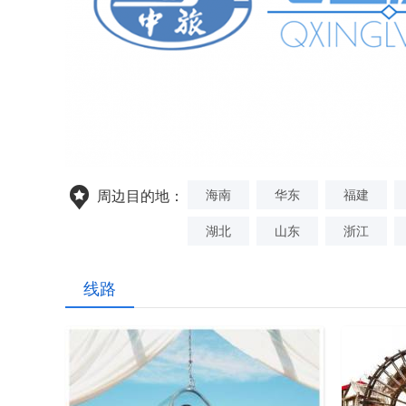
海南
华东
福建
周边目的地：
湖北
山东
浙江
线路