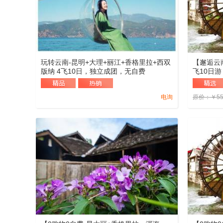
玩转云南-昆明+大理+丽江+香格里拉+西双
【邂逅云
版纳 4飞10日，独立成团，无自费
飞10日
自费景点
电询
原价：
￥
5