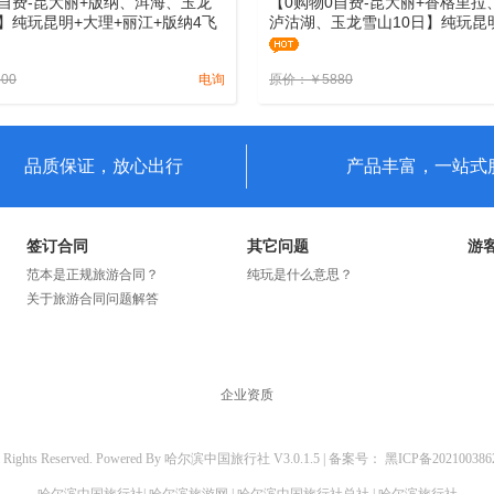
0自费-昆大丽+版纳、洱海、玉龙
【0购物0自费-昆大丽+香格里拉
日】纯玩昆明+大理+丽江+版纳4飞
泸沽湖、玉龙雪山10日】纯玩昆
游
林）+大理（洱海大游船）+丽江
索道）+香格里拉+泸沽湖十日纯
800
电询
原价：
￥
5880
品质保证，放心出行
产品丰富，一站式
签订合同
其它问题
游
范本是正规旅游合同？
纯玩是什么意思？
关于旅游合同问题解答
企业资质
l Rights Reserved. Powered By
哈尔滨中国旅行社
V3.0.1.5 |
备案号：
黑ICP备20210038