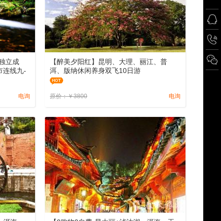
独立成
【醉美夕阳红】昆明、大理、丽江、普
连线九-
洱、版纳休闲养身双飞10日游
电询
原价：
￥
3800
电询