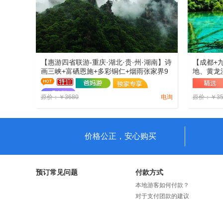
【惠游四省联游-重庆·湖北·贵·州·湖南】诗
【成都+
画三峡+富硒恩施+多彩铜仁+烟雨张家界9
地、黄龙
日游（0自费0购物）
寺、都江
原价：
￥
3680
电询
原价：
￥
3
价格公正，安心购买
预订常见问题
付款方式
本地游客如何付款？
对于支付团款的建议