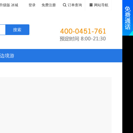
升级版 冰城
登录
免费注册
订单查询
网站导航
草原、大兴
全新升级版 黑
伦春民族乡、
、鸭绿江游
升级版 黑吉辽
河、火山遗迹
鹿苑、CLU
绿江游船、华
大小兴安岭畅
高山堰塞湖-
LUBMED
边境游
、呼伦贝尔
塞湖-镜泊
村、十八站鄂
伦贝尔大草
俄罗斯边境黑
十八站鄂伦春
岭溪水公园、
斯边境黑河、
水公园、玩遍