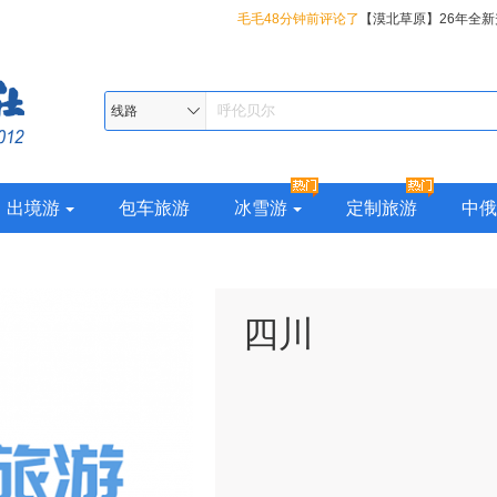
毛毛48分钟前评论了
【漠北草原】26年全新
夏都哈尔滨、丹顶鹤故乡-扎龙、呼伦贝尔大
知足常乐1小时前评论了
【东方颂歌】26年
安岭最北漠河、邂逅极光北极村、十八站鄂
吉辽蒙四省全景、盛京沈阳、朝鲜边境丹东
春风2小时前评论了
【东方颂歌】26年全新
线路
纵览国境线最美331、双子城俄罗斯边境黑
船、华美胜地22°清凉小瑞士度假区、YOYO
蒙四省全景、盛京沈阳、朝鲜边境丹东、鸭
五大连池、小兴安岭伊春上甘岭溪水公园、
BMED地中海森林温泉、关东圣山-长白山、
美胜地22°清凉小瑞士度假区、YOYO鹿苑、C
出境游
包车旅游
冰雪游
定制旅游
中俄
游10日
镜泊湖、冰城夏都哈尔滨、丹顶鹤故乡-扎龙
地中海森林温泉、关东圣山-长白山、高山堰
大草原、大兴安岭最北漠河、邂逅极光北极
湖、冰城夏都哈尔滨、丹顶鹤故乡-扎龙、呼
伦春民族乡、纵览国境线最美331、双子城
原、大兴安岭最北漠河、邂逅极光北极村、
四川
河、火山遗迹五大连池、小兴安岭伊春上甘
民族乡、纵览国境线最美331、双子城俄罗
玩遍大东北14 日
火山遗迹五大连池、小兴安岭伊春上甘岭溪
大东北14 日