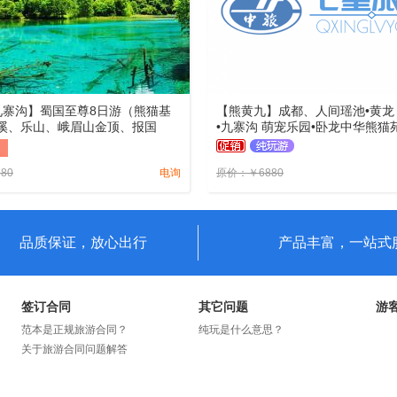
九寨沟】蜀国至尊8日游（熊猫基
【熊黄九】成都、人间瑶池•黄龙
溪、乐山、峨眉山金顶、报国
•九寨沟 萌宠乐园•卧龙中华熊猫苑
堰风景区、九寨沟）
日/8日（二天自由活动，四星+
0自费）
580
电询
原价：
￥
6880
品质保证，放心出行
产品丰富，一站式
签订合同
其它问题
游
范本是正规旅游合同？
纯玩是什么意思？
关于旅游合同问题解答