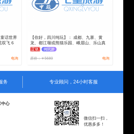
 童话世界
【你好，四川纯玩】： 成都、九寨、黄
双飞 6
龙、都江堰或熊猫乐园、峨眉山、乐山真
五星住宿，
纯玩双飞 8 日游（一天自由活动，全程四
星住宿，升级2+1保姆车）
电询
原价：
￥
5680
电询
服务
专业顾问，24小时客服
客中心
微信扫一扫，
优惠多多！