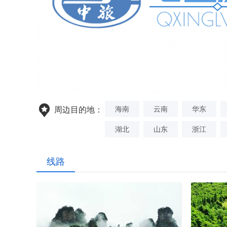
海南
云南
华东
周边目的地：
湖北
山东
浙江
线路