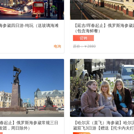
海参崴四日游-纯玩（送玻璃海滩
【延吉/珲春起止】俄罗斯海参崴
（包含海鲜餐）
电询
原价：
￥
2880
珲春起止】俄罗斯海参崴常规三日
【哈尔滨（直飞）海参崴】哈尔
发团，周日除外）
崴双飞3日游【赠送【托卡内夫
【圣母升天教堂】+赠送体验【