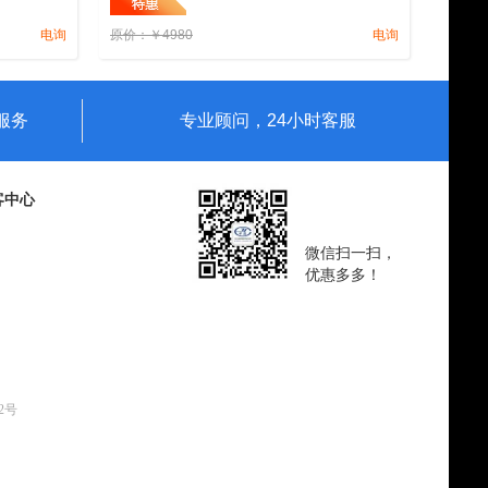
物馆】+【百
+ 赠送参观【C-56 号潜水艇博物馆】+【百
电询
原价：
￥
4980
电询
年步行街】
服务
专业顾问，24小时客服
客中心
微信扫一扫，
优惠多多！
62号