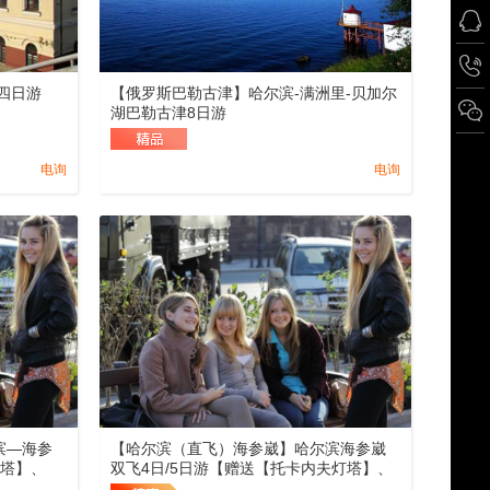
四日游
【俄罗斯巴勒古津】哈尔滨-满洲里-贝加尔
湖巴勒古津8日游
电询
电询
滨—海参
【哈尔滨（直飞）海参崴】哈尔滨海参崴
灯塔】、
双飞4日/5日游【赠送【托卡内夫灯塔】、
有轨电车】
【圣母升天教堂】+赠送体验【有轨电车】