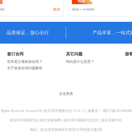
+ 赠送参观【C-56 号潜水艇博
680
电询
原价：
￥
4880
年步行街】
品质保证，放心出行
产品丰富，一站式
签订合同
其它问题
游
范本是正规旅游合同？
纯玩是什么意思？
关于旅游合同问题解答
企业资质
l Rights Reserved. Powered By
哈尔滨中国旅行社
V3.0.1.5 |
备案号：
黑ICP备20210038
哈尔滨中国旅行社|
哈尔滨旅游网 | 哈尔滨中国旅行社总社 | 哈尔滨旅行社
地址：哈尔滨市南岗区中宣街22号科技大厦6层