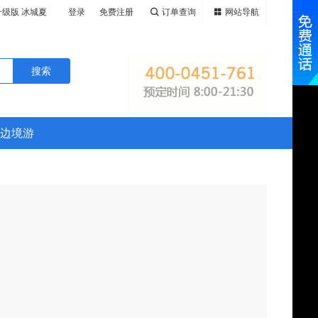
升级版 冰城夏
登录
免费注册
订单查询
网站导航
原、大兴安
全新升级版 黑
春民族乡、纵
、鸭绿江游
升级版 黑吉辽
、火山遗迹五
鹿苑、CLU
绿江游船、华
小兴安岭畅游
高山堰塞湖-
LUBMED
边境游
、呼伦贝尔
塞湖-镜泊
村、十八站鄂
伦贝尔大草
俄罗斯边境黑
十八站鄂伦春
岭溪水公园、
斯边境黑河、
水公园、玩遍