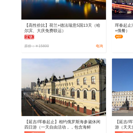
【高性价比】荷兰+德法瑞意5国13天（哈
珲春起止
尔滨、大庆免费联运）
+俄餐）
原价：
￥
15800
电询
【延吉/珲春起止】相约俄罗斯海参崴休闲
【延吉/
四日游（一天自由活动，，包含海鲜
游（天天
餐，）