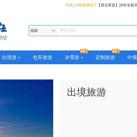
毛毛1小时前评论了
【漠北草原】26年全新
都哈尔滨、丹顶鹤故乡-扎龙、呼伦贝尔大草
知足常乐3小时前评论了
【东方颂歌】26年
岭最北漠河、邂逅极光北极村、十八站鄂伦
吉辽蒙四省全景、盛京沈阳、朝鲜边境丹东
春风2小时前评论了
【东方颂歌】26年全新
线路
览国境线最美331、双子城俄罗斯边境黑河
船、华美胜地22°清凉小瑞士度假区、YOYO
蒙四省全景、盛京沈阳、朝鲜边境丹东、鸭
大连池、小兴安岭伊春上甘岭溪水公园、大
BMED地中海森林温泉、关东圣山-长白山、
美胜地22°清凉小瑞士度假区、YOYO鹿苑、C
出境游
包车旅游
冰雪游
定制旅游
中俄
10日
镜泊湖、冰城夏都哈尔滨、丹顶鹤故乡-扎龙
地中海森林温泉、关东圣山-长白山、高山堰
大草原、大兴安岭最北漠河、邂逅极光北极
湖、冰城夏都哈尔滨、丹顶鹤故乡-扎龙、呼
伦春民族乡、纵览国境线最美331、双子城
原、大兴安岭最北漠河、邂逅极光北极村、
出境旅游
河、火山遗迹五大连池、小兴安岭伊春上甘
民族乡、纵览国境线最美331、双子城俄罗
玩遍大东北14 日
火山遗迹五大连池、小兴安岭伊春上甘岭溪
大东北14 日