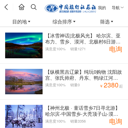
我的
导航
目的地
综合排序
筛选
【冰雪神话|北极风光】 哈尔滨、亚
布力、雪乡、漠河、北极村6日游
电询
满意度100%
销量1271
【纵横黑吉辽蒙】纯玩0购物 沈阳故
宫、张氏帅府、丹东、鸭绿江河口
2380
断桥、长白山天池、吉林、长春伪
满意度100%
销量0
￥
起
皇宫、扎龙-呼伦贝尔草原+满洲里--
根河湿地-穿越大兴安岭-北极村-布
苏里军事要塞、百泉谷景区、五大
连池-哈尔滨13日游
【神州北极 · 童话雪乡7日寻北游】
哈尔滨-中国雪乡-大秃顶子山-漠河-
电询
大兴安岭-北极村-龙江第一湾-北红
满意度100%
销量3356
村-圣诞村