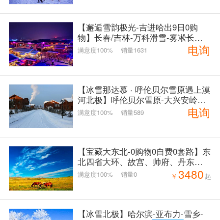
【邂逅雪韵极光-吉进哈出9日0购
物】长春/吉林-万科滑雪-雾凇长廊-
电询
雾凇漂流-长白山-镜泊湖冰瀑-雪乡-
满意度100%
销量1631
雪乡旅拍-驯鹿园-冰雪大世界-哈尔
滨中央大街-漠河-北极村-鄂温克驯
鹿园9日
【冰雪那达慕 · 呼伦贝尔雪原遇上漠
河北极】呼伦贝尔雪原-大兴安岭森
电询
林-满洲里-漠河北极村-蒙古族冰雪
满意度100%
销量589
那达慕-鄂温克族敖鲁古雅驯鹿-华俄
后裔俄罗斯族2-6人私家小团7日游
【宝藏大东北-0购物0自费0套路】东
北四省大环、故宫、帅府、丹东、
3480
鸭绿江游船、关东圣山-长白山、网
满意度100%
销量0
￥
起
红漂流、朝鲜歌舞表演餐、最延边
中成村、高山堰塞湖-镜泊湖、峡谷
风情、哈尔滨、丹顶鹤故乡-扎龙、
呼伦贝尔大草原、行军大帐+访草原
【冰雪北极】哈尔滨-亚布力-雪乡-