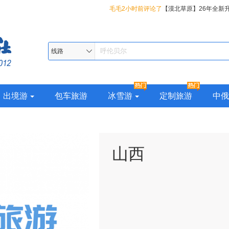
毛毛2小时前评论了
【漠北草原】26年全新
都哈尔滨、丹顶鹤故乡-扎龙、呼伦贝尔大草
知足常乐1小时前评论了
【东方颂歌】26年
岭最北漠河、邂逅极光北极村、十八站鄂伦
吉辽蒙四省全景、盛京沈阳、朝鲜边境丹东
春风1小时前评论了
【东方颂歌】26年全新
线路
览国境线最美331、双子城俄罗斯边境黑河
船、华美胜地22°清凉小瑞士度假区、YOYO
蒙四省全景、盛京沈阳、朝鲜边境丹东、鸭
大连池、小兴安岭伊春上甘岭溪水公园、大
BMED地中海森林温泉、关东圣山-长白山、
美胜地22°清凉小瑞士度假区、YOYO鹿苑、C
出境游
包车旅游
冰雪游
定制旅游
中俄
10日
镜泊湖、冰城夏都哈尔滨、丹顶鹤故乡-扎龙
地中海森林温泉、关东圣山-长白山、高山堰
大草原、大兴安岭最北漠河、邂逅极光北极
湖、冰城夏都哈尔滨、丹顶鹤故乡-扎龙、呼
伦春民族乡、纵览国境线最美331、双子城
原、大兴安岭最北漠河、邂逅极光北极村、
山西
河、火山遗迹五大连池、小兴安岭伊春上甘
民族乡、纵览国境线最美331、双子城俄罗
玩遍大东北14 日
火山遗迹五大连池、小兴安岭伊春上甘岭溪
大东北14 日