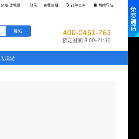
升级版 冰城夏
登录
免费注册
订单查询
网站导航
原、大兴安
全新升级版 黑
春民族乡、纵
、鸭绿江游
升级版 黑吉辽
、火山遗迹五
鹿苑、CLU
绿江游船、华
小兴安岭畅游
高山堰塞湖-
LUBMED
边境游
、呼伦贝尔
塞湖-镜泊
村、十八站鄂
伦贝尔大草
俄罗斯边境黑
十八站鄂伦春
岭溪水公园、
斯边境黑河、
水公园、玩遍