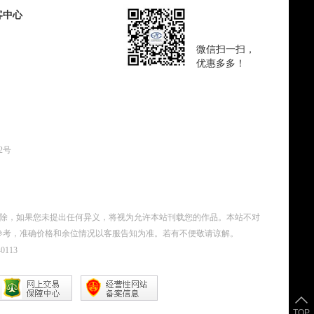
客中心
微信扫一扫，
优惠多多！
62号
删除，如果您未提出任何异义，将视为允许本站刊载您的作品。本站不对
参考，准确价格和余位情况以客服告知为准。若有不便敬请谅解。
0113
TOP