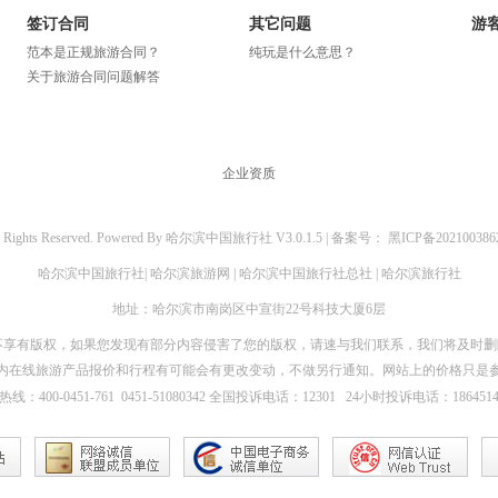
签订合同
其它问题
游
范本是正规旅游合同？
纯玩是什么意思？
关于旅游合同问题解答
企业资质
l Rights Reserved. Powered By
哈尔滨中国旅行社
V3.0.1.5 |
备案号：
黑ICP备20210038
哈尔滨中国旅行社|
哈尔滨旅游网 | 哈尔滨中国旅行社总社 | 哈尔滨旅行社
地址：哈尔滨市南岗区中宣街22号科技大厦6层
本站不享有版权，如果您发现有部分内容侵害了您的版权，请速与我们联系，我们将及时
内在线旅游产品报价和行程有可能会有更改变动，不做另行通知。网站上的价格只是
线：400-0451-761
0451-51080342
全国
投诉电话
：12301 24小时投诉电话：1864514