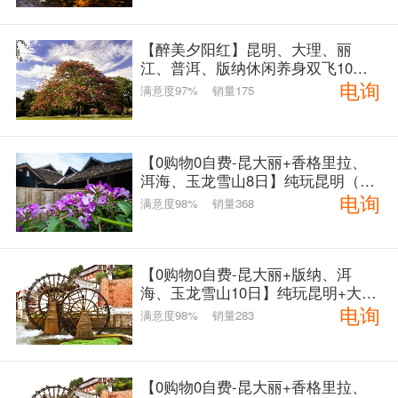
【醉美夕阳红】昆明、大理、丽
江、普洱、版纳休闲养身双飞10日
电询
游
满意度97%
销量175
【0购物0自费-昆大丽+香格里拉、
洱海、玉龙雪山8日】纯玩昆明（石
电询
林）+大理（洱海大游船）+丽江
满意度98%
销量368
（牦牛坪索道）+香格里拉2飞八日
纯玩游
【0购物0自费-昆大丽+版纳、洱
海、玉龙雪山10日】纯玩昆明+大理
电询
+丽江+版纳4飞10日纯玩游
满意度98%
销量283
【0购物0自费-昆大丽+香格里拉、