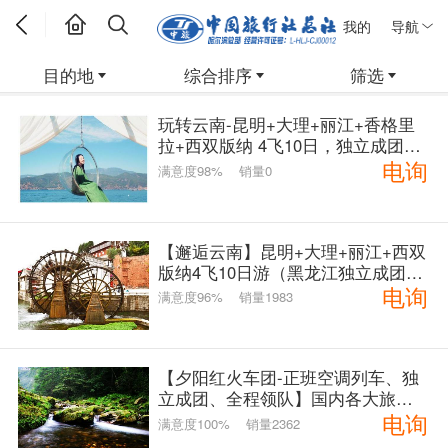
我的
导航
目的地
综合排序
筛选
玩转云南-昆明+大理+丽江+香格里
拉+西双版纳 4飞10日，独立成团，
电询
无自费
满意度98%
销量0
【邂逅云南】昆明+大理+丽江+西双
版纳4飞10日游（黑龙江独立成团、
电询
全程白+黑无自费景点，违约赔付20
满意度96%
销量1983
00元）
【夕阳红火车团-正班空调列车、独
立成团、全程领队】国内各大旅游
电询
省市连线九-多天均有。请点击查看
满意度100%
销量2362
详情