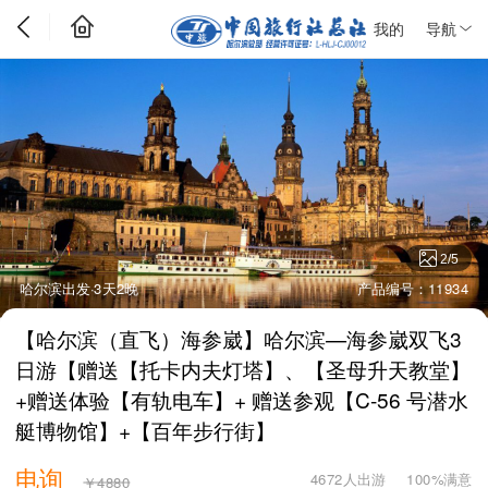
我的
导航
2
/
5
哈尔滨出发·3天2晚
产品编号：11934
【哈尔滨（直飞）海参崴】哈尔滨—海参崴双飞3
日游【赠送【托卡内夫灯塔】、【圣母升天教堂】
+赠送体验【有轨电车】+ 赠送参观【C-56 号潜水
艇博物馆】+【百年步行街】
电询
4672人出游
100%满意
￥4880