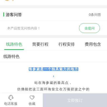
游客问答
0条问答
本产品暂无问答内容！
去提问
线路特色
简要行程
行程安排
费用包含
线路特色
海参崴是一个独具魅力的地方
站在海参崴的最高点，
仿佛能把这三面环海耸立在万顷碧波之中的
海阔天空的海参崴揽进怀中。
立即预订
它既包含欧洲的热情又拥有海边的湛蓝自由
电话客服
收藏