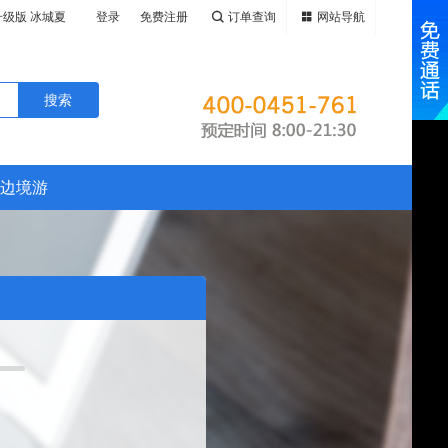
升级版 冰城夏
登录
免费注册
订单查询
网站导航
原、大兴安
年全新升级版
春民族乡、纵
东、鸭绿江游
升级版 黑吉
、火山遗迹五
鹿苑、CLU
鸭绿江游船、
小兴安岭畅游
高山堰塞湖-
、CLUBME
边境游
、呼伦贝尔
堰塞湖-镜泊
村、十八站鄂
伦贝尔大草
俄罗斯边境黑
十八站鄂伦春
岭溪水公园、
斯边境黑河、
水公园、玩遍