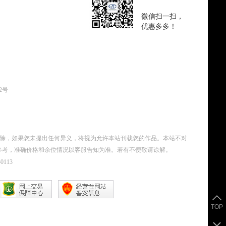
微信扫一扫，
优惠多多！
62号
删除，如果您未提出任何异义，将视为允许本站刊载您的作品。本站不对
参考，准确价格和余位情况以客服告知为准。若有不便敬请谅解。
0113
TOP