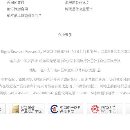
合同的签订
单房差是什么？
签订旅游合同
纯玩是什么意思？
范本是正规旅游合同？
企业资质
l Rights Reserved. Powered By
哈尔滨中国旅行社
V3.0.1.5 |
备案号：
黑ICP备20210038
哈尔滨中国旅行社|
哈尔滨旅游网 | 哈尔滨中国旅行社总社 | 哈尔滨旅行社
地址：哈尔滨市南岗区中宣街22号科技大厦6层
本站不享有版权，如果您发现有部分内容侵害了您的版权，请速与我们联系，我们将及时
内在线旅游产品报价和行程有可能会有更改变动，不做另行通知。网站上的价格只是
线：400-0451-761
0451-51080342
全国
投诉电话
：12301 24小时投诉电话：1864514