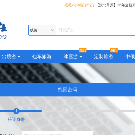
毛毛2小时前评论了
【漠北草原】26年全新
都哈尔滨、丹顶鹤故乡-扎龙、呼伦贝尔大草
知足常乐21分钟前评论了
【东方颂歌】26
岭最北漠河、邂逅极光北极村、十八站鄂伦
黑吉辽蒙四省全景、盛京沈阳、朝鲜边境丹
春风48分钟前评论了
【东方颂歌】26年全新
线路
览国境线最美331、双子城俄罗斯边境黑河
船、华美胜地22°清凉小瑞士度假区、YOYO
辽蒙四省全景、盛京沈阳、朝鲜边境丹东、
大连池、小兴安岭伊春上甘岭溪水公园、大
BMED地中海森林温泉、关东圣山-长白山、
华美胜地22°清凉小瑞士度假区、YOYO鹿苑
出境游
包车旅游
冰雪游
定制旅游
中俄
10日
镜泊湖、冰城夏都哈尔滨、丹顶鹤故乡-扎龙
D地中海森林温泉、关东圣山-长白山、高山
大草原、大兴安岭最北漠河、邂逅极光北极
湖、冰城夏都哈尔滨、丹顶鹤故乡-扎龙、呼
伦春民族乡、纵览国境线最美331、双子城
原、大兴安岭最北漠河、邂逅极光北极村、
找回密码
河、火山遗迹五大连池、小兴安岭伊春上甘
民族乡、纵览国境线最美331、双子城俄罗
玩遍大东北14 日
火山遗迹五大连池、小兴安岭伊春上甘岭溪
大东北14 日
1
2
3
验证身份