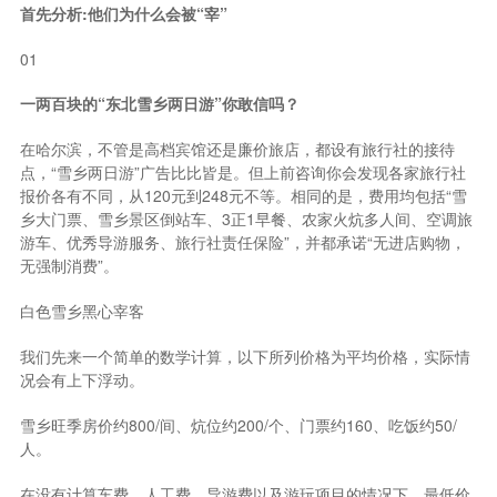
首先分析:他们为什么会被“宰”
01
一两百块的“东北雪乡两日游”你敢信吗？
在哈尔滨，不管是高档宾馆还是廉价旅店，都设有旅行社的接待
点，“雪乡两日游”广告比比皆是。但上前咨询你会发现各家旅行社
报价各有不同，从120元到248元不等。相同的是，费用均包括“雪
乡大门票、雪乡景区倒站车、3正1早餐、农家火炕多人间、空调旅
游车、优秀导游服务、旅行社责任保险”，并都承诺“无进店购物，
无强制消费”。
白色雪乡黑心宰客
我们先来一个简单的数学计算，以下所列价格为平均价格，实际情
况会有上下浮动。
雪乡旺季房价约800/间、炕位约200/个、门票约160、吃饭约50/
人。
在没有计算车费、人工费、导游费以及游玩项目的情况下，最低价