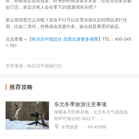
雪乡景区里的消费比其他景区普遍都要高一些，但也不是全都是黑
心商户。雪乡景区的物价高是因为雪乡特殊的环境、位置关系运输
成本本身就高。至于雪乡的当地人，作为一个常年和雪乡商户打交
道的人，我可以说并不是都是黑心商户，也是有很多充满温情的人
在。
4、雪乡的住宿为什么那么贵？可以住别的地方吗？
雪乡景区就那么大，住宿的地方就那么几家，而且还是季节性的景
区，价格肯定会高很多。旺季的时候游客非常多，住宿无论多贵都
会订完，肯定没有人会在零下20度露宿街头吧？
那么觉得贵怎么办呢？实在不行可以在雪乡游玩后到周边进行住
宿，比如二浪河，价格就会实惠许多。缺点就是离景区较远。
点击查看→【
哈尔滨中国总社 品质出游更多保障
​】TEL：400-045
1-761
文章来源：哈尔滨中国旅行社