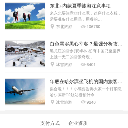
推荐攻略
东北冬季旅游注意事项
保暖备齐防寒衣物，北方冬天气温很低，
有时可能达到-30以下，…
冰雪旅游
40396
东北+内蒙夏季旅游注意事项
来东北要注意些什么呢，该穿什么衣服，
需要准备什么用品，用餐的…
东北旅游
106760
白色雪乡黑心宰客？最强分析攻略和
黑龙江的雪乡(双峰林场)有中国乃至世界
上独一无二的雪景奇观，…
冰雪旅游
6401