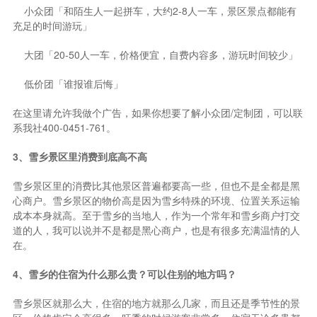
2、定制团、小众团、
大团、低价团对比
。
同一条线路价格有高低就一定有差别，有可能是在住宿上，有可能
是在游玩项目上，一定要好好进行对比。
在当地的团队选择也很多：
​
定制团「根据你的需求进行私人订制安排，玩得开心，玩的透
彻，价格合理」
​
​
小众团「和陌生人一起拼车，大约2-8人一车，景区景点都能有
充足的时间游玩」
​
​
大团「20-50人一车，价格便宜，自费内容多，游玩时间较少」
​
​
低价团「谁报谁后悔」
在这里请允许我做个广告，如果你想要了解小众团/定制团，可以联
系我社400-0451-761。
3、雪乡景区里消费到底高不高